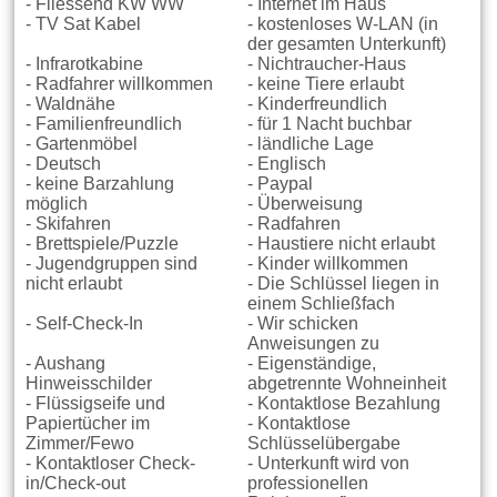
- Fliessend KW WW
- Internet im Haus
- TV Sat Kabel
- kostenloses W-LAN (in
der gesamten Unterkunft)
- Infrarotkabine
- Nichtraucher-Haus
- Radfahrer willkommen
- keine Tiere erlaubt
- Waldnähe
- Kinderfreundlich
- Familienfreundlich
- für 1 Nacht buchbar
- Gartenmöbel
- ländliche Lage
- Deutsch
- Englisch
- keine Barzahlung
- Paypal
möglich
- Überweisung
- Skifahren
- Radfahren
- Brettspiele/Puzzle
- Haustiere nicht erlaubt
- Jugendgruppen sind
- Kinder willkommen
nicht erlaubt
- Die Schlüssel liegen in
einem Schließfach
- Self-Check-In
- Wir schicken
Anweisungen zu
- Aushang
- Eigenständige,
Hinweisschilder
abgetrennte Wohneinheit
- Flüssigseife und
- Kontaktlose Bezahlung
Papiertücher im
- Kontaktlose
Zimmer/Fewo
Schlüsselübergabe
- Kontaktloser Check-
- Unterkunft wird von
in/Check-out
professionellen