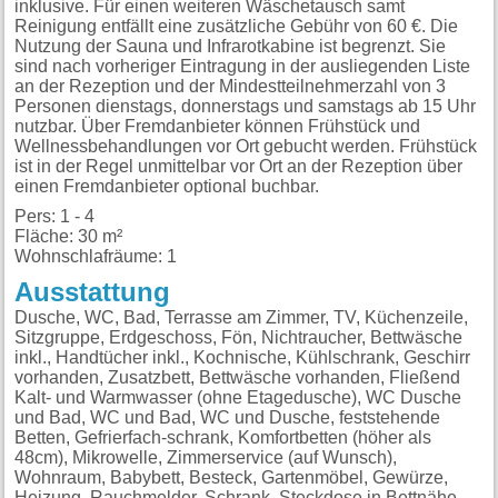
inklusive. Für einen weiteren Wäschetausch samt
Reinigung entfällt eine zusätzliche Gebühr von 60 €. Die
Nutzung der Sauna und Infrarotkabine ist begrenzt. Sie
sind nach vorheriger Eintragung in der ausliegenden Liste
an der Rezeption und der Mindestteilnehmerzahl von 3
Personen dienstags, donnerstags und samstags ab 15 Uhr
nutzbar. Über Fremdanbieter können Frühstück und
Wellnessbehandlungen vor Ort gebucht werden. Frühstück
ist in der Regel unmittelbar vor Ort an der Rezeption über
einen Fremdanbieter optional buchbar.
Pers: 1 - 4
Fläche: 30 m²
Wohnschlafräume: 1
Ausstattung
Dusche, WC, Bad, Terrasse am Zimmer, TV, Küchenzeile, Sitzgruppe, Erdgeschoss, Fön, Nichtraucher, Bettwäsche inkl., Handtücher inkl., Kochnische, Kühlschrank, Geschirr vorhanden, Zusatzbett, Bettwäsche vorhanden, Fließend Kalt- und Warmwasser (ohne Etagedusche), WC Dusche und Bad, WC und Bad, WC und Dusche, feststehende Betten, Gefrierfach-schrank, Komfortbetten (höher als 48cm), Mikrowelle, Zimmerservice (auf Wunsch), Wohnraum, Babybett, Besteck, Gartenmöbel, Gewürze, Heizung, Rauchmelder, Schrank, Steckdose in Bettnähe, WLAN im Zimmer/Ferienwohnung, Eigenes Badezimmer, Toilettenpapier, Besteck, Essbereich, Gewürze, Kaffee- und Teezubehör, Kaffeemaschine, Küchenutensilien, Spülbecken, Tiefkühlfach, Toaster, Wasserkocher, Flachbild-TV, Kabel-TV,