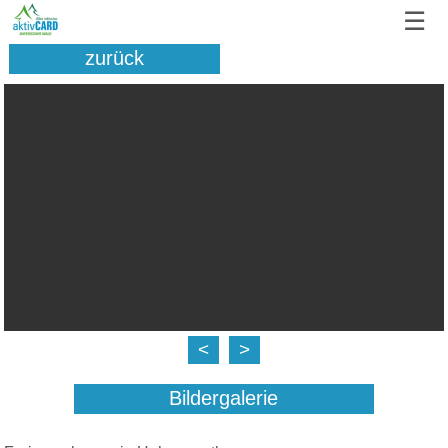
☰
zurück
<
>
Bildergalerie