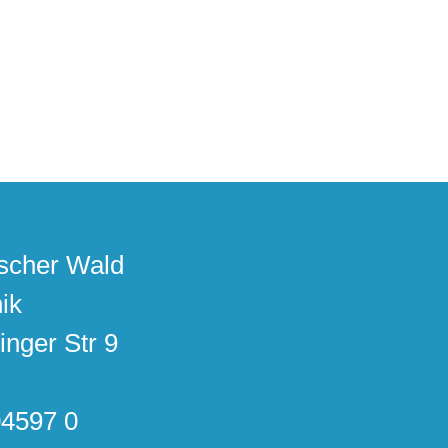
scher Wald
ik
inger Str 9
04597 0