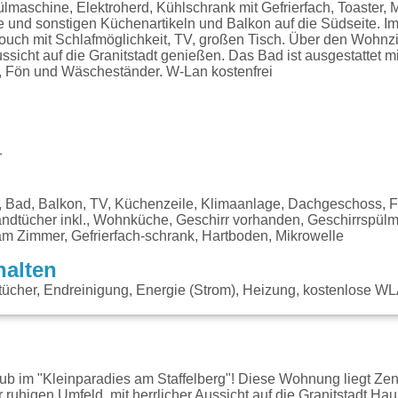
lmaschine, Elektroherd, Kühlschrank mit Gefrierfach, Toaster, 
e und sonstigen Küchenartikeln und Balkon auf die Südseite.
Couch mit Schlafmöglichkeit, TV, großen Tisch. Über den Woh
ussicht auf die Granitstadt genießen. Das Bad ist ausgestattet 
, Fön und Wäscheständer. W-Lan kostenfrei
1
 Bad, Balkon, TV, Küchenzeile, Klimaanlage, Dachgeschoss, Fö
andtücher inkl., Wohnküche, Geschirr vorhanden, Geschirrspül
am Zimmer, Gefrierfach-schrank, Hartboden, Mikrowelle
halten
ücher, Endreinigung, Energie (Strom), Heizung, kostenlose W
g
ub im "Kleinparadies am Staffelberg"! Diese Wohnung liegt Ze
 ruhigen Umfeld, mit herrlicher Aussicht auf die Granitstadt H