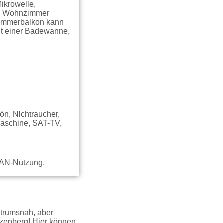
Mikrowelle,
 Im Wohnzimmer
nzimmerbalkon kann
mit einer Badewanne,
n, Nichtraucher,
maschine, SAT-TV,
LAN-Nutzung,
ntrumsnah, aber
auzenberg! Hier können