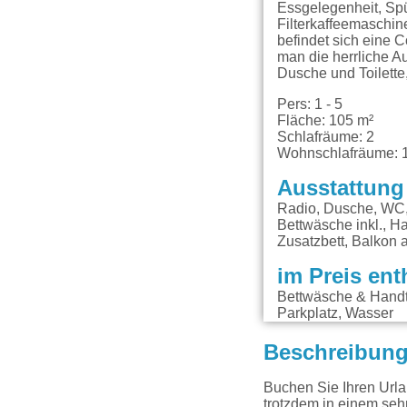
Essgelegenheit, Spü
Filterkaffeemaschin
befindet sich eine 
man die herrliche A
Dusche und Toilette
Pers: 1 - 5
Fläche: 105 m²
Schlafräume: 2
Wohnschlafräume: 
Ausstattung
Radio, Dusche, WC,
Bettwäsche inkl., H
Zusatzbett, Balkon 
im Preis ent
Bettwäsche & Handt
Parkplatz, Wasser
Beschreibun
Buchen Sie Ihren Urla
trotzdem in einem sehr