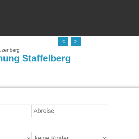
<
>
uzenberg
ung Staffelberg