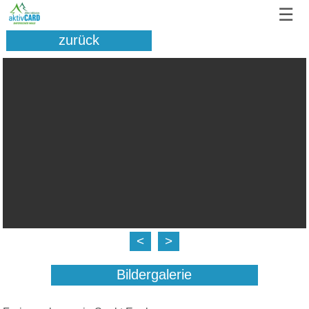
☰
zurück
<
>
Bildergalerie