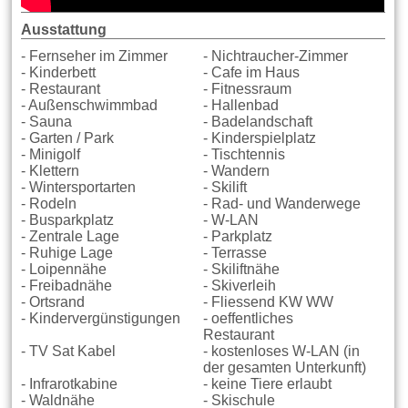
Ausstattung
- Fernseher im Zimmer
- Nichtraucher-Zimmer
- Kinderbett
- Cafe im Haus
- Restaurant
- Fitnessraum
- Außenschwimmbad
- Hallenbad
- Sauna
- Badelandschaft
- Garten / Park
- Kinderspielplatz
- Minigolf
- Tischtennis
- Klettern
- Wandern
- Wintersportarten
- Skilift
- Rodeln
- Rad- und Wanderwege
- Busparkplatz
- W-LAN
- Zentrale Lage
- Parkplatz
- Ruhige Lage
- Terrasse
- Loipennähe
- Skiliftnähe
- Freibadnähe
- Skiverleih
- Ortsrand
- Fliessend KW WW
- Kindervergünstigungen
- oeffentliches
Restaurant
- TV Sat Kabel
- kostenloses W-LAN (in
der gesamten Unterkunft)
- Infrarotkabine
- keine Tiere erlaubt
- Waldnähe
- Skischule