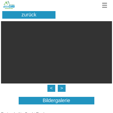
☰
zurück
<
>
Bildergalerie