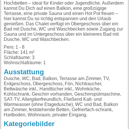
Hochbetten – ideal für Kinder oder Jugendliche. Außerdem
kannst Du Dich auf einen Balkon, eine großzügige
Terrasse, eine private Sauna und einen Hot Pot freuen –
hier kannst Du so richtig entspannen und den Urlaub
genießen. Das Chalet verfügt im Obergeschoss über ein
Bad mit Dusche, WC und Waschbecken sowie Zugang zur
Sauna und im Untergeschoss über ein kleineres Bad mit
Dusche, WC und Waschbecken.
Pers: 1 - 8
Fläche: 141 m²
Schlafräume: 3
Wohnschlafräume: 1
Ausstattung
Dusche, WC, Bad, Balkon, Terrasse am Zimmer, TV,
Erdgeschoss, Obergeschoss, Fön, Nichtraucher,
Bettwäsche inkl., Handtücher inkl., Wohnküche,
Kühlschrank, Geschirr vorhanden, Geschirrspülmaschine,
SAT-TV, Allergikerfreundlich, Fließend Kalt- und
Warmwasser (ohne Etagedusche), WC und Bad, Balkon
am Zimmer, feststehende Betten, Gefrierfach-schrank,
Hartboden, Wohnraum, privater Eingang,
Kategoriebilder