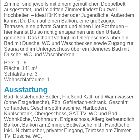
Zimmer sind jeweils mit einem gemütlichen Doppelbett
ausgestattet, und im dritten Zimmer findest Du zwei
Hochbetten – ideal für Kinder oder Jugendliche. Außerdem
kannst Du Dich auf einen Balkon, eine großzügige
Terrasse, eine private Sauna und einen Hot Pot freuen –
hier kannst Du so richtig entspannen und den Urlaub
genießen. Das Chalet verfügt im Obergeschoss über ein
Bad mit Dusche, WC und Waschbecken sowie Zugang zur
Sauna und im Untergeschoss über ein kleineres Bad mit
Dusche, WC und Waschbecken.
Pers: 1 - 8
Fläche: 141 m²
Schlafräume: 3
Wohnschlafräume: 1
Ausstattung
Bad, feststehende Betten, Fließend Kalt- und Warmwasser
(ohne Etagedusche), Fön, Gefrierfach-schrank, Geschirr
vorhanden, Geschirrspülmaschine, Hartboden,
Kühlschrank, Obergeschoss, SAT-TV, WC und Bad,
Wohnküche, Wohnraum, Erdgeschoss, Allergikerfreundlich,
Balkon, Balkon am Zimmer, Bettwäsche inkl., Handtücher
inkl., Nichtraucher, privater Eingang, Terrasse am Zimmer,
TV, Dusche, WC,