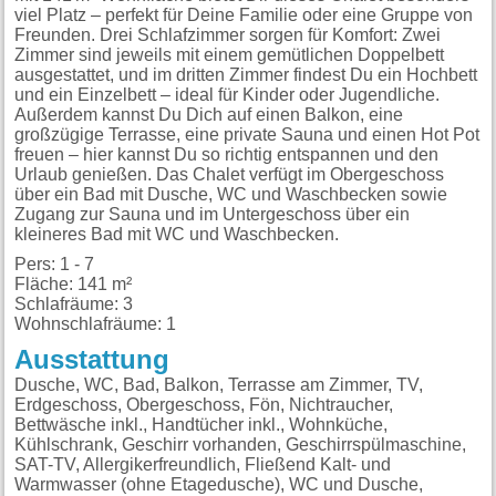
viel Platz – perfekt für Deine Familie oder eine Gruppe von
Freunden. Drei Schlafzimmer sorgen für Komfort: Zwei
Zimmer sind jeweils mit einem gemütlichen Doppelbett
ausgestattet, und im dritten Zimmer findest Du ein Hochbett
und ein Einzelbett – ideal für Kinder oder Jugendliche.
Außerdem kannst Du Dich auf einen Balkon, eine
großzügige Terrasse, eine private Sauna und einen Hot Pot
freuen – hier kannst Du so richtig entspannen und den
Urlaub genießen. Das Chalet verfügt im Obergeschoss
über ein Bad mit Dusche, WC und Waschbecken sowie
Zugang zur Sauna und im Untergeschoss über ein
kleineres Bad mit WC und Waschbecken.
Pers: 1 - 7
Fläche: 141 m²
Schlafräume: 3
Wohnschlafräume: 1
Ausstattung
Dusche, WC, Bad, Balkon, Terrasse am Zimmer, TV,
Erdgeschoss, Obergeschoss, Fön, Nichtraucher,
Bettwäsche inkl., Handtücher inkl., Wohnküche,
Kühlschrank, Geschirr vorhanden, Geschirrspülmaschine,
SAT-TV, Allergikerfreundlich, Fließend Kalt- und
Warmwasser (ohne Etagedusche), WC und Dusche,