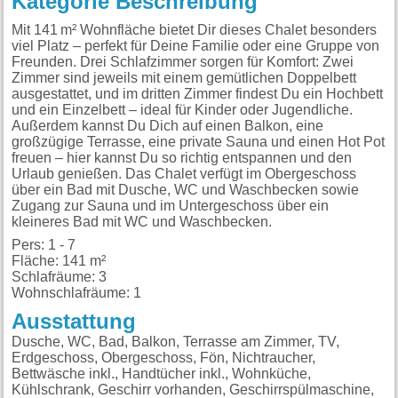
Kategorie Beschreibung
Mit 141 m² Wohnfläche bietet Dir dieses Chalet besonders
viel Platz – perfekt für Deine Familie oder eine Gruppe von
Freunden. Drei Schlafzimmer sorgen für Komfort: Zwei
Zimmer sind jeweils mit einem gemütlichen Doppelbett
ausgestattet, und im dritten Zimmer findest Du ein Hochbett
und ein Einzelbett – ideal für Kinder oder Jugendliche.
Außerdem kannst Du Dich auf einen Balkon, eine
großzügige Terrasse, eine private Sauna und einen Hot Pot
freuen – hier kannst Du so richtig entspannen und den
Urlaub genießen. Das Chalet verfügt im Obergeschoss
über ein Bad mit Dusche, WC und Waschbecken sowie
Zugang zur Sauna und im Untergeschoss über ein
kleineres Bad mit WC und Waschbecken.
Pers: 1 - 7
Fläche: 141 m²
Schlafräume: 3
Wohnschlafräume: 1
Ausstattung
Dusche, WC, Bad, Balkon, Terrasse am Zimmer, TV,
Erdgeschoss, Obergeschoss, Fön, Nichtraucher,
Bettwäsche inkl., Handtücher inkl., Wohnküche,
Kühlschrank, Geschirr vorhanden, Geschirrspülmaschine,