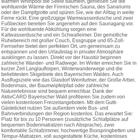
warmen Whirlpool die Seele baumeln, genießen Sie die
wohltuende Wärme der Finnischen Sauna, des Sanariums
oder der Dampfgrotte und spüren Sie, wie der Alltag in weite
Ferne rückt. Eine großzügige Warmwasserdusche und zwei
Fußbecken bereiten Sie angenehm auf den Saunagang vor.
Für die wohltuende Abkühlung sorgen eine
Kaltwasserdusche und ein Schwalleimer. Der gemütliche
Ruhebereich mit großer Couch, Essgruppe und 65-Zoll-
Fernseher bietet den perfekten Ort, um gemeinsam zu
entspannen und den Urlaubstag in privater Atmosphäre
ausklingen zu lassen. Direkt vor der Haustür beginnen
zahlreiche Wander- und Radwege. Im Winter erreichen Sie in
kurzer Zeit Langlaufloipen, Winterwanderwege und die
beliebtesten Skigebiete des Bayerischen Waldes. Auch
Ausflugsziele wie das Glasdorf Weinfurtner, der Große Arber,
Bodenmais, der Baumwipfelpfad oder zahlreiche
Naturerlebnisse sind bequem erreichbar. Dank der
AktivCARD Bayerischer Wald profitieren Sie zudem von
vielen kostenlosen Freizeitangeboten. Mit dem Gutti-
Gästeticket nutzen Sie außerdem viele Bus- und
Bahnverbindungen der Region kostenlos. Das erwartet Sie:
Platz für bis zu 10 Personen (zusätzliche Schlafplätze auf
bequemen Bodenmatratzen nach Absprache), zwei
komfortable Schlafzimmer, hochwertige Boxspringbetten und
Tempur-Matratzen, voll ausgestattete Küche, kostenloses