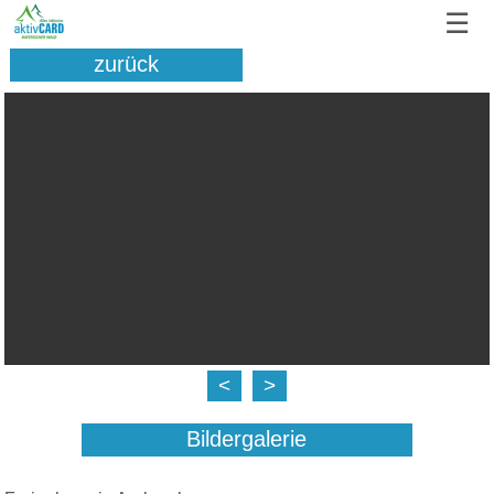
☰
zurück
<
>
Bildergalerie