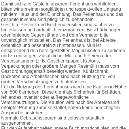
Damit sich alle Gäste in unserem Ferienhaus wohlfühlen,
bitten wir um einen sorgfältigen und respektvollen Umgang
mit dem Haus und der Einrichtung. Das Ferienhaus und das
gesamte Inventar sind pfleglich zu behandeln.
Geschirr, Besteck und Küchenutensilien sind sauber zu
hinterlassen und ordentlich einzuräumen. Beschädigungen
oder fehlende Gegenstände sind dem Vermieter bitte
unverzüglich mitzuteilen. Das Ferienhaus ist bei Abreise
ordentlich und besenrein zu hinterlassen. Müll ist
entsprechend den bereitgestellten Möglichkeiten zu sortieren
und zu entsorgen. Zusätzlicher Müll durch Feiern oder
Veranstaltungen (z. B. Geschenkpapier, Kartons,
Verpackungen oder größere Mengen Restmüll) muss vom
Gast ordnungsgemäß beseitigt werden. Kühlschrank,
Backofen und Arbeitsflächen sind nach Nutzung frei von
groben Verschmutzungen zu hinterlassen.
Für die Nutzung des Ferienhauses wird eine Kaution in Höhe
von 500 € erhoben. Diese dient als Sicherheit für Schäden,
fehlendes Inventar oder außergewöhnliche
Verschmutzungen. Die Kaution wird nach der Abreise und
erfolgter Prüfung zurückerstattet, sofern keine berechtigten
Ansprüche bestehen.
Normale Gebrauchsspuren sind selbstverständlich
ausgenommen.
Für den Aufenthalt gelten unsere Buchungsrichtlinien und die