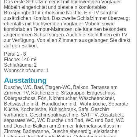
Das erste Schlafzimmer ist mit hochwertigen Voglauer-
Möbeln eingerichtet und bietet ein komfortables
Boxspringbett für erholsame Nächte. Ein TV sorgt für
zusätzlichen Komfort. Das zweite Schlafzimmer überzeugt
ebenfalls mit hochwertigen Voglauer-Möbeln sowie
komfortablen Tempur-Matratzen, die für einen besonders
angenehmen Schlaf sorgen. Auch hier steht Ihnen ein TV
zur Verfügung. Von allen Zimmern aus gelangen Sie direkt
auf den Balkon.
Pers: 1 - 8
Fläche: 140 m²
Schlafräume: 2
Wohnschlafräume: 1
Ausstattung
Dusche, WC, Bad, Etagen-WC, Balkon, Terrasse am Zimmer, TV, Küchenzeile, Sitzgruppe, Erdgeschoss, Obergeschoss, Fön, Nichtraucher, Wäschetrockner, Bettwäsche inkl., Handtücher inkl., Wohnküche, Separate Küche, Kochnische, Kühlschrank, Safe, Geschirr vorhanden, Geschirrspülmaschine, SAT-TV, Zusatzbett, separates WC, WC Dusche und Bad, WC und Bad, WC und Dusche, Balkon am Zimmer, Internetanschluss im Zimmer, Badewanne, Dusche ebenerdig, elektrischer Lattenrost, feststehende Betten, Gefrierfach-schrank, Hartboden, Komfortbetten (höher als 48cm), Mikrowelle, wirbelsäulengerechte Matratzen, Wohnraum, privater Eingang,