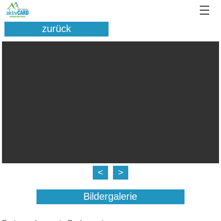
☰
zurück
<
>
Bildergalerie