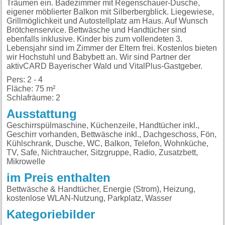
Träumen ein. Badezimmer mit Regenschauer-Dusche,
eigener möblierter Balkon mit Silberbergblick. Liegewiese,
Grillmöglichkeit und Autostellplatz am Haus. Auf Wunsch
Brötchenservice. Bettwäsche und Handtücher sind
ebenfalls inklusive. Kinder bis zum vollendeten 3.
Lebensjahr sind im Zimmer der Eltern frei. Kostenlos bieten
wir Hochstuhl und Babybett an. Wir sind Partner der
aktivCARD Bayerischer Wald und VitalPlus-Gastgeber.
Pers: 2 - 4
Fläche: 75 m²
Schlafräume: 2
Ausstattung
Geschirrspülmaschine, Küchenzeile, Handtücher inkl.,
Geschirr vorhanden, Bettwäsche inkl., Dachgeschoss, Fön,
Kühlschrank, Dusche, WC, Balkon, Telefon, Wohnküche,
TV, Safe, Nichtraucher, Sitzgruppe, Radio, Zusatzbett,
Mikrowelle
im Preis enthalten
Bettwäsche & Handtücher, Energie (Strom), Heizung,
kostenlose WLAN-Nutzung, Parkplatz, Wasser
Kategoriebilder