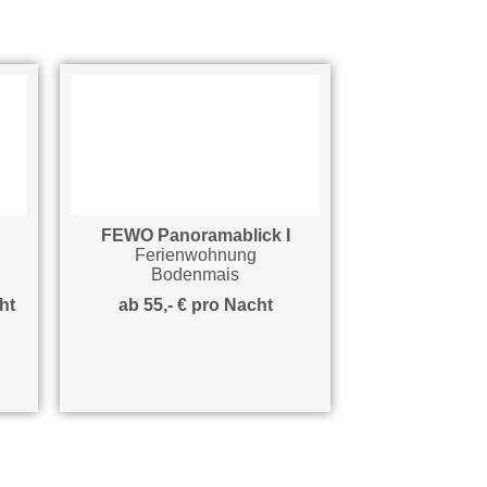
FEWO Panoramablick I
Gästehau
Ferienwohnung
Pension/G
Bodenmais
Boden
t
ab 55,- € pro Nacht
ab 30,- € pro 