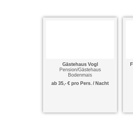
ungen Haus
Gästehaus Vogl
Fe
beth
Pension/Gästehaus
ohnung
Bodenmais
mais
ab 35,- € pro Pers. / Nacht
pro Nacht