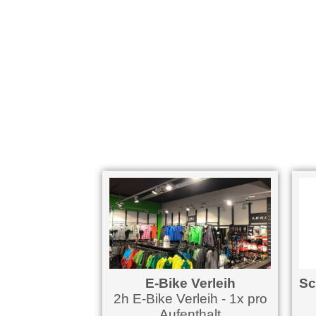
everleih
E-Bike Verleih
Sch
rleih 1 Tag
2h E-Bike Verleih - 1x pro
fenthalt
Aufenthalt