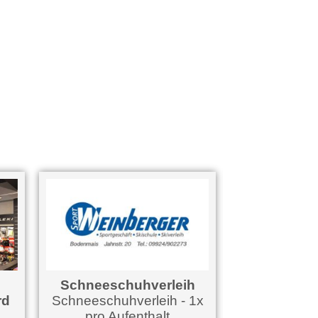
Schneeschuhverleih
Minigo
Schneeschuhverleih - 1x
Nutzung
pro Aufenthalt
Minigolfanlage 