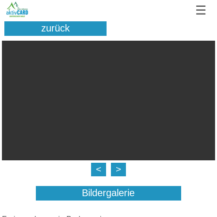
☰
zurück
<
>
Bildergalerie