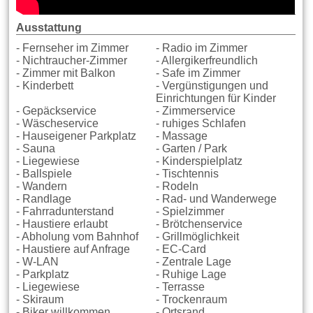
Ausstattung
- Fernseher im Zimmer
- Radio im Zimmer
- Nichtraucher-Zimmer
- Allergikerfreundlich
- Zimmer mit Balkon
- Safe im Zimmer
- Kinderbett
- Vergünstigungen und
Einrichtungen für Kinder
- Gepäckservice
- Zimmerservice
- Wäscheservice
- ruhiges Schlafen
- Hauseigener Parkplatz
- Massage
- Sauna
- Garten / Park
- Liegewiese
- Kinderspielplatz
- Ballspiele
- Tischtennis
- Wandern
- Rodeln
- Randlage
- Rad- und Wanderwege
- Fahrradunterstand
- Spielzimmer
- Haustiere erlaubt
- Brötchenservice
- Abholung vom Bahnhof
- Grillmöglichkeit
- Haustiere auf Anfrage
- EC-Card
- W-LAN
- Zentrale Lage
- Parkplatz
- Ruhige Lage
- Liegewiese
- Terrasse
- Skiraum
- Trockenraum
- Biker willkommen
- Ortsrand