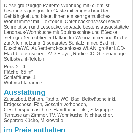
Diese großzügige Parterre-Wohnung mit 65 qm ist
besonders geeignet für Gäste mit eingeschränkter
Gehfähigkeit und bietet Ihnen ein sehr gemütliches
Wohnzimmer mit Eckcouch, Ohrenbackensessel sowie
Schreibtisch und Leseecke, separate bestens ausgestattete
Landhaus-Wohnküche mit Spülmaschine und Eßecke,
sehr großer möblierter Balkon für Wohnzimmer und Küche
zur Alleinnutzung, 1 separates Schlafzimmer, Bad mit
Dusche/WC. Außerdem: kostenloses WLAN, großer LCD-
Flachbildfernseher, DVD-Player, Radio-CD- Stereoanlage,
Selbstwahl-Telefon
Pers: 2 - 4
Fläche: 65 m²
Schlafräume: 1
Wohnschlafräume: 1
Ausstattung
Zusatzbett, Balkon, Radio, WC, Bad, Bettwäsche inkl.,
Erdgeschoss, Fön, Geschirr vorhanden,
Geschirrspülmaschine, Handtücher inkl., Sitzgruppe,
Terrasse am Zimmer, TV, Wohnküche, Nichtraucher,
Separate Küche, Mikrowelle
im Preis enthalten