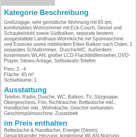
Kategorie Beschreibung
Großzügige, sehr gemütliche Wohnung mit 65 qm,
komfortables Wohnzimmer mit Eck-Couch, Sessel und
Schaukelstuhl sowie Südbalkon, separate bestens
ausgestattete Landhaus-Wohnküche mit Spülmaschine
und Essecke sowie möbliertem Erker-Balkon nach Osten, 1
separates Schlafzimmer, Dusche/WC. Außerdem:
kostenloses WLAN, großer LCD-Flachbildfernseher, DVD-
Player, Stereo-Anlage, Selbstwahl-Telefon
Pers: 2 - 4
Fläche: 65 m²
Schlafräume: 1
Ausstattung
Telefon, Radio, Dusche, WC, Balkon, TV, Sitzgruppe,
Obergeschoss, Fön, Nichtraucher, Bettwäsche inkl.,
Handtücher inkl., Wohnküche, Geschirr vorhanden,
Geschirrspülmaschine, Zusatzbett
im Preis enthalten
Bettwäsche & Handtücher, Energie (Strom),
Gepäcktransfer, Heizung, kostenlose WLAN-Nutzung,