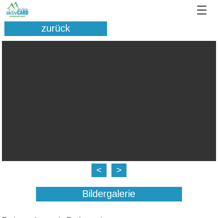
☰
zurück
<
>
Bildergalerie