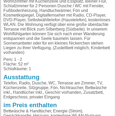
Wohnzimmer mit Küchenzeile und Essplatz, kleiner Flur,
Schlafzimmer für 2 Personen Dusche / WC mit Fenster,
Fußbodenheizung, Handtuchwärmer, Fön und
Kosmetikspiegel, Digitalfernseher mit Radio, CD-Player,
DVD-Player, Selbstwähltelefon (Haustelefon), kostenloses
WLAN. Die Wohnung verfügt über eine große überdachte
Terrasse mit Blick zum Silberberg (Südseite). In unserem
Wohlfühlgarten können Sie sich nach einer Wanderung
entspannen und die Seele baumeln lassen. Für
Sonnenanbeter oder für ein kleines Nickerchen stehen
Liegen zu Ihrer Verfügung. (Zustellbett möglich, Kinderbett
vorhanden)
Pers: 1 - 2
Fläche: 52 m²
Schlafräume: 1
Ausstattung
Telefon, Radio, Dusche, WC, Terrasse am Zimmer, TV,
Küchenzeile, Sitzgruppe, Fön, Nichtraucher, Bettwäsche
inkl., Handtücher inkl., Geschirr vorhanden, Zusatzbett,
Erdgeschoss, privater Eingang
im Preis enthalten
Bettwäsche & Handtücher, Energie (Strom),
Gepäcktransfer, Heizung, kostenlose WLAN-Nutzung,