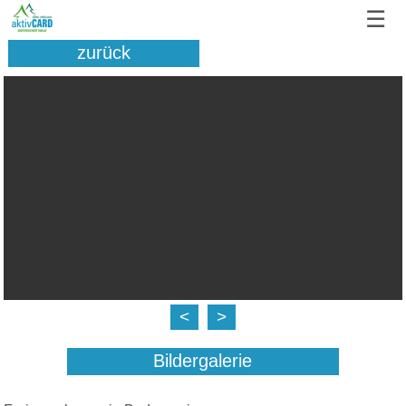
☰
zurück
<
>
Bildergalerie