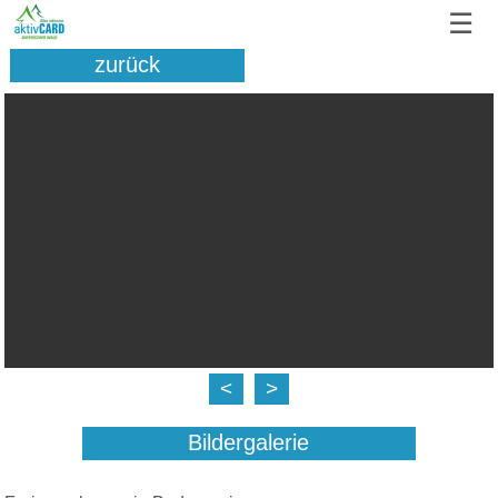
☰
zurück
<
>
Bildergalerie