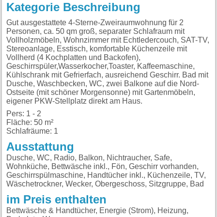
Kategorie Beschreibung
Gut ausgestattete 4-Sterne-Zweiraumwohnung für 2
Personen, ca. 50 qm groß, separater Schlafraum mit
Vollholzmöbeln, Wohnzimmer mit Echtledercouch, SAT-TV,
Stereoanlage, Esstisch, komfortable Küchenzeile mit
Vollherd (4 Kochplatten und Backofen),
Geschirrspüler,Wasserkocher,Toaster, Kaffeemaschine,
Kühlschrank mit Gefrierfach, ausreichend Geschirr. Bad mit
Dusche, Waschbecken, WC, zwei Balkone auf die Nord-
Ostseite (mit schöner Morgensonne) mit Gartenmöbeln,
eigener PKW-Stellplatz direkt am Haus.
Pers: 1 - 2
Fläche: 50 m²
Schlafräume: 1
Ausstattung
Dusche, WC, Radio, Balkon, Nichtraucher, Safe,
Wohnküche, Bettwäsche inkl., Fön, Geschirr vorhanden,
Geschirrspülmaschine, Handtücher inkl., Küchenzeile, TV,
Wäschetrockner, Wecker, Obergeschoss, Sitzgruppe, Bad
im Preis enthalten
Bettwäsche & Handtücher, Energie (Strom), Heizung,