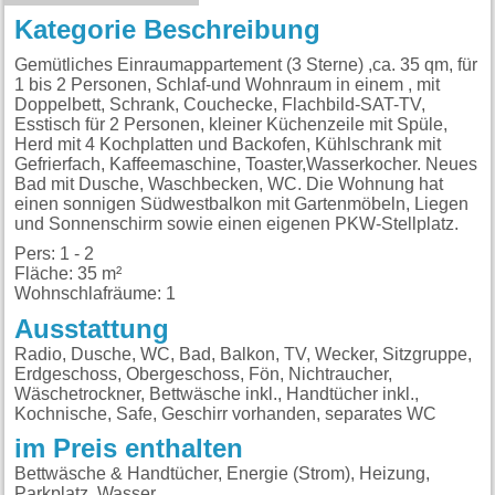
Kategorie Beschreibung
Gemütliches Einraumappartement (3 Sterne) ,ca. 35 qm, für
1 bis 2 Personen, Schlaf-und Wohnraum in einem , mit
Doppelbett, Schrank, Couchecke, Flachbild-SAT-TV,
Esstisch für 2 Personen, kleiner Küchenzeile mit Spüle,
Herd mit 4 Kochplatten und Backofen, Kühlschrank mit
Gefrierfach, Kaffeemaschine, Toaster,Wasserkocher. Neues
Bad mit Dusche, Waschbecken, WC. Die Wohnung hat
einen sonnigen Südwestbalkon mit Gartenmöbeln, Liegen
und Sonnenschirm sowie einen eigenen PKW-Stellplatz.
Pers: 1 - 2
Fläche: 35 m²
Wohnschlafräume: 1
Ausstattung
Radio, Dusche, WC, Bad, Balkon, TV, Wecker, Sitzgruppe,
Erdgeschoss, Obergeschoss, Fön, Nichtraucher,
Wäschetrockner, Bettwäsche inkl., Handtücher inkl.,
Kochnische, Safe, Geschirr vorhanden, separates WC
im Preis enthalten
Bettwäsche & Handtücher, Energie (Strom), Heizung,
Parkplatz, Wasser