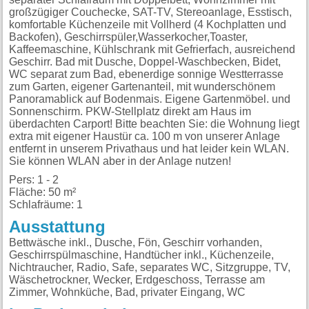
großzügiger Couchecke, SAT-TV, Stereoanlage, Esstisch,
komfortable Küchenzeile mit Vollherd (4 Kochplatten und
Backofen), Geschirrspüler,Wasserkocher,Toaster,
Kaffeemaschine, Kühlschrank mit Gefrierfach, ausreichend
Geschirr. Bad mit Dusche, Doppel-Waschbecken, Bidet,
WC separat zum Bad, ebenerdige sonnige Westterrasse
zum Garten, eigener Gartenanteil, mit wunderschönem
Panoramablick auf Bodenmais. Eigene Gartenmöbel. und
Sonnenschirm. PKW-Stellplatz direkt am Haus im
überdachten Carport! Bitte beachten Sie: die Wohnung liegt
extra mit eigener Haustür ca. 100 m von unserer Anlage
entfernt in unserem Privathaus und hat leider kein WLAN.
Sie können WLAN aber in der Anlage nutzen!
Pers: 1 - 2
Fläche: 50 m²
Schlafräume: 1
Ausstattung
Bettwäsche inkl., Dusche, Fön, Geschirr vorhanden,
Geschirrspülmaschine, Handtücher inkl., Küchenzeile,
Nichtraucher, Radio, Safe, separates WC, Sitzgruppe, TV,
Wäschetrockner, Wecker, Erdgeschoss, Terrasse am
Zimmer, Wohnküche, Bad, privater Eingang, WC