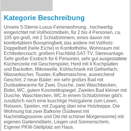
Kategorie Beschreibung
Unsere 5-Sterne-Luxus-Ferienwohnung , hochwertig
eingerichtet mit Vollholzmöbeln, für 2 bis 4 Personen, ca.
105 qm groß, mit 2 Schlafzimmern, eines davon mit
komfortablem Boxspringbett, das andere mit Vollholz-
Doppelbett (helle Eiche) in Komforthöhe. Wohnraum mit
Echtledercouch, großem Flachbild-SAT-TV, Stereoanlage.
Sehr großer Esstisch für 6 Personen, sehr gut ausgestattete
Küchenzeile mit Geschirrspüler, Herd mit 4 Kochplatten
und Backofen, Mikrowelle, Kühlschrank mit Gefrierfach,
Wasserkocher, Toaster, Kaffeemaschine, ausreichend
Geschirr, 2 neue Bäder: ein sehr großes Bad mit
Duobadewanne für Zwei, Dusche, zwei Waschbecken,
Bidet, WC, gutem Kosmetikspiegel. Zweites Bad kleiner mit
Dusche, Waschbecken, WC.In einem Schlafzimmer gibt's
zusätzlich noch eine kuschlige Holzgalerie zum Lesen,
Relaxen, Spielen, mit Zugang über eine Holztreppe. Die
Wohnung hat zwei Balkone (Südwest mit
Nachmittagssonne und Ost mit schöner Morgensonne) mit
eigenen Gartenmöbeln, Liegen und Sonnenschirm.
Eigener PKW-Stellplatz am Haus.