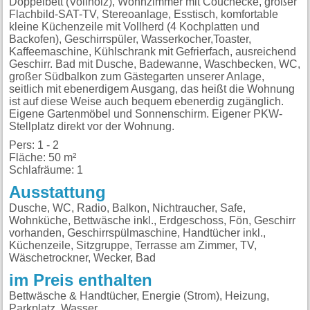
Doppelbett (Vollholz), Wohnzimmer mit Couchecke, großer
Flachbild-SAT-TV, Stereoanlage, Esstisch, komfortable
kleine Küchenzeile mit Vollherd (4 Kochplatten und
Backofen), Geschirrspüler, Wasserkocher,Toaster,
Kaffeemaschine, Kühlschrank mit Gefrierfach, ausreichend
Geschirr. Bad mit Dusche, Badewanne, Waschbecken, WC,
großer Südbalkon zum Gästegarten unserer Anlage,
seitlich mit ebenerdigem Ausgang, das heißt die Wohnung
ist auf diese Weise auch bequem ebenerdig zugänglich.
Eigene Gartenmöbel und Sonnenschirm. Eigener PKW-
Stellplatz direkt vor der Wohnung.
Pers: 1 - 2
Fläche: 50 m²
Schlafräume: 1
Ausstattung
Dusche, WC, Radio, Balkon, Nichtraucher, Safe,
Wohnküche, Bettwäsche inkl., Erdgeschoss, Fön, Geschirr
vorhanden, Geschirrspülmaschine, Handtücher inkl.,
Küchenzeile, Sitzgruppe, Terrasse am Zimmer, TV,
Wäschetrockner, Wecker, Bad
im Preis enthalten
Bettwäsche & Handtücher, Energie (Strom), Heizung,
Parkplatz, Wasser