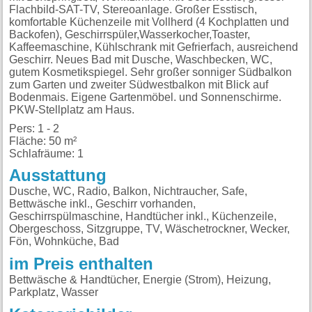
Flachbild-SAT-TV, Stereoanlage. Großer Esstisch,
komfortable Küchenzeile mit Vollherd (4 Kochplatten und
Backofen), Geschirrspüler,Wasserkocher,Toaster,
Kaffeemaschine, Kühlschrank mit Gefrierfach, ausreichend
Geschirr. Neues Bad mit Dusche, Waschbecken, WC,
gutem Kosmetikspiegel. Sehr großer sonniger Südbalkon
zum Garten und zweiter Südwestbalkon mit Blick auf
Bodenmais. Eigene Gartenmöbel. und Sonnenschirme.
PKW-Stellplatz am Haus.
Pers: 1 - 2
Fläche: 50 m²
Schlafräume: 1
Ausstattung
Dusche, WC, Radio, Balkon, Nichtraucher, Safe,
Bettwäsche inkl., Geschirr vorhanden,
Geschirrspülmaschine, Handtücher inkl., Küchenzeile,
Obergeschoss, Sitzgruppe, TV, Wäschetrockner, Wecker,
Fön, Wohnküche, Bad
im Preis enthalten
Bettwäsche & Handtücher, Energie (Strom), Heizung,
Parkplatz, Wasser