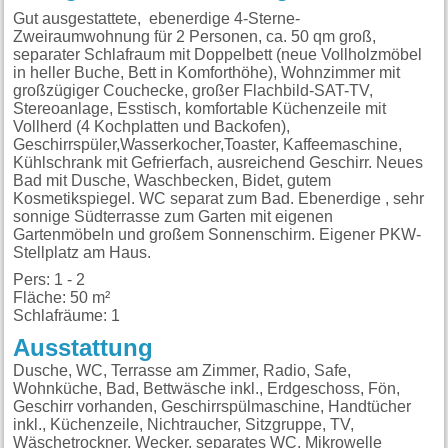
Gut ausgestattete, ebenerdige 4-Sterne-
Zweiraumwohnung für 2 Personen, ca. 50 qm groß,
separater Schlafraum mit Doppelbett (neue Vollholzmöbel
in heller Buche, Bett in Komforthöhe), Wohnzimmer mit
großzügiger Couchecke, großer Flachbild-SAT-TV,
Stereoanlage, Esstisch, komfortable Küchenzeile mit
Vollherd (4 Kochplatten und Backofen),
Geschirrspüler,Wasserkocher,Toaster, Kaffeemaschine,
Kühlschrank mit Gefrierfach, ausreichend Geschirr. Neues
Bad mit Dusche, Waschbecken, Bidet, gutem
Kosmetikspiegel. WC separat zum Bad. Ebenerdige , sehr
sonnige Südterrasse zum Garten mit eigenen
Gartenmöbeln und großem Sonnenschirm. Eigener PKW-
Stellplatz am Haus.
Pers: 1 - 2
Fläche: 50 m²
Schlafräume: 1
Ausstattung
Dusche, WC, Terrasse am Zimmer, Radio, Safe,
Wohnküche, Bad, Bettwäsche inkl., Erdgeschoss, Fön,
Geschirr vorhanden, Geschirrspülmaschine, Handtücher
inkl., Küchenzeile, Nichtraucher, Sitzgruppe, TV,
Wäschetrockner, Wecker, separates WC, Mikrowelle