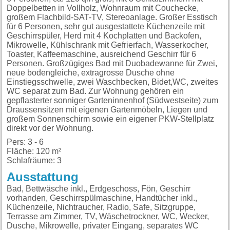
Doppelbetten in Vollholz, Wohnraum mit Couchecke,
großem Flachbild-SAT-TV, Stereoanlage. Großer Esstisch
für 6 Personen, sehr gut ausgestattete Küchenzeile mit
Geschirrspüler, Herd mit 4 Kochplatten und Backofen,
Mikrowelle, Kühlschrank mit Gefrierfach, Wasserkocher,
Toaster, Kaffeemaschine, ausreichend Geschirr für 6
Personen. Großzügiges Bad mit Duobadewanne für Zwei,
neue bodengleiche, extragrosse Dusche ohne
Einstiegsschwelle, zwei Waschbecken, Bidet,WC, zweites
WC separat zum Bad. Zur Wohnung gehören ein
gepflasterter sonniger Garteninnenhof (Südwestseite) zum
Draussensitzen mit eigenen Gartenmöbeln, Liegen und
großem Sonnenschirm sowie ein eigener PKW-Stellplatz
direkt vor der Wohnung.
Pers: 3 - 6
Fläche: 120 m²
Schlafräume: 3
Ausstattung
Bad, Bettwäsche inkl., Erdgeschoss, Fön, Geschirr
vorhanden, Geschirrspülmaschine, Handtücher inkl.,
Küchenzeile, Nichtraucher, Radio, Safe, Sitzgruppe,
Terrasse am Zimmer, TV, Wäschetrockner, WC, Wecker,
Dusche, Mikrowelle, privater Eingang, separates WC