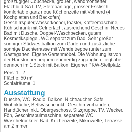
großzügiger Couchecke, großer , wandmontierter
Flachbild-SAT-TV, Stereoanlage, grosser Esstisch,
komfortable ganz neue Küchenzeile mit Vollherd (4
Kochplatten und Backofen),
Geschirrspüler,Wasserkocher,Toaster, Kaffeemaschine,
Kühlschrank mit Gefrierfach, ausreichend Geschirr. Neues
Bad mit Dusche, Doppel-Waschbecken, gutem
Kosmetikspiegel. WC separat zum Bad. Sehr großer
sonniger Südwestbalkon zum Garten und zusätzliche
sonnige Dachterrasse mit Wendeltreppe runter zum
Gästegarten. Eigene Gartenmöbel. Die Wohnung ist von
der Haustür her bequem ebenerdig zugänglich, liegt aber
dennoch im 1.Stock mit Balkon! Eigener PKW-Stellplatz.
Pers: 1 - 2
Fläche: 50 m²
Schlafräume: 1
Ausstattung
Dusche, WC, Radio, Balkon, Nichtraucher, Safe,
Wohnküche, Bettwäsche inkl., Geschirr vorhanden,
Handtücher inkl., Obergeschoss, Sitzgruppe, TV, Wecker,
Fön, Geschirrspülmaschine, separates WC,
Wäschetrockner, Bad, Küchenzeile, Mikrowelle, Terrasse
am Zimmer