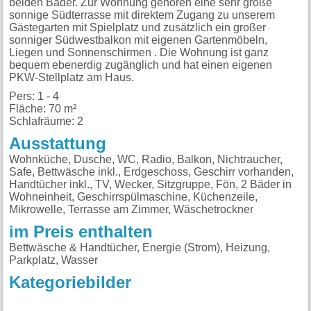
beiden Bäder. Zur Wohnung gehören eine sehr große
sonnige Südterrasse mit direktem Zugang zu unserem
Gästegarten mit Spielplatz und zusätzlich ein großer
sonniger Südwestbalkon mit eigenen Gartenmöbeln,
Liegen und Sonnenschirmen . Die Wohnung ist ganz
bequem ebenerdig zugänglich und hat einen eigenen
PKW-Stellplatz am Haus.
Pers: 1 - 4
Fläche: 70 m²
Schlafräume: 2
Ausstattung
Wohnküche, Dusche, WC, Radio, Balkon, Nichtraucher,
Safe, Bettwäsche inkl., Erdgeschoss, Geschirr vorhanden,
Handtücher inkl., TV, Wecker, Sitzgruppe, Fön, 2 Bäder in
Wohneinheit, Geschirrspülmaschine, Küchenzeile,
Mikrowelle, Terrasse am Zimmer, Wäschetrockner
im Preis enthalten
Bettwäsche & Handtücher, Energie (Strom), Heizung,
Parkplatz, Wasser
Kategoriebilder