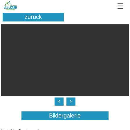
☰
zurück
<
>
Bildergalerie