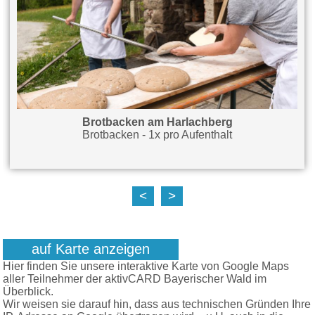
en am Harlachberg
Weiß
n - 1x pro Aufenthalt
Teilnahme 
<
>
auf Karte anzeigen
Hier finden Sie unsere interaktive Karte von Google Maps
aller Teilnehmer der aktivCARD Bayerischer Wald im
Überblick.
Wir weisen sie darauf hin, dass aus technischen Gründen Ihre