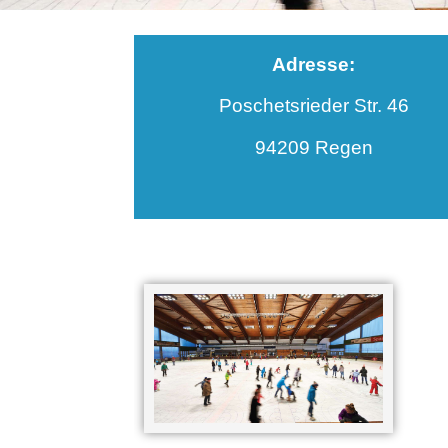
Adresse:
Poschetsrieder Str. 46
94209 Regen