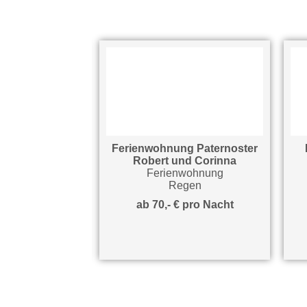
ng Oswald
Ferienwohnung Paternoster
Fe
old
Robert und Corinna
ohnung
Ferienwohnung
en
Regen
ro Nacht
ab 70,- € pro Nacht