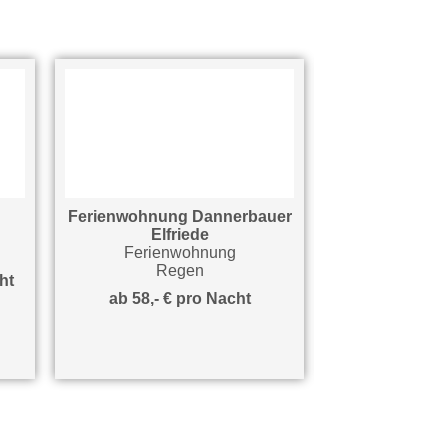
Ferienwohnung Dannerbauer
Rinch Hill - Fe
Elfriede
Ferienwo
Ferienwohnung
Reg
Regen
t
ab 149,- € 
ab 58,- € pro Nacht