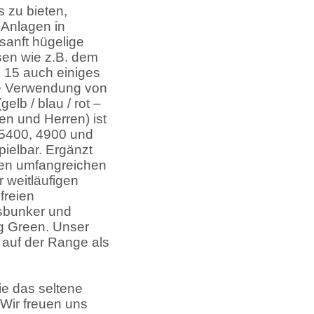
s zu bieten,
 Anlagen in
sanft hügelige
sen wie z.B. dem
n 15 auch einiges
ie Verwendung von
elb / blau / rot –
men und Herren) ist
 5400, 4900 und
pielbar. Ergänzt
inen umfangreichen
 weitläufigen
freien
sbunker und
g Green. Unser
 auf der Range als
e das seltene
Wir freuen uns