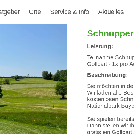
stgeber
Orte
Service & Info
Aktuelles
Schnuppert
Leistung:
Teilnahme Schnupp
Golfcart - 1x pro A
Beschreibung:
Sie möchten in de
Wir laden alle Be
kostenlosen Schn
Nationalpark Baye
Sie spielen bereit
Dann stellen wir 
gratis ein Golfcar