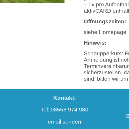
– 1x pro Aufenthalt
aktivCARD enthalt
Öffnungszeiten:
siehe Homepage
Hinweis:
Schnupperkurs: Fr
Anmeldung ist not
Terminvereinbarun
sicherzustellen, 
sind, bitten wir u
Kontakt:
Tel: 08558 974 980
B
e
email senden