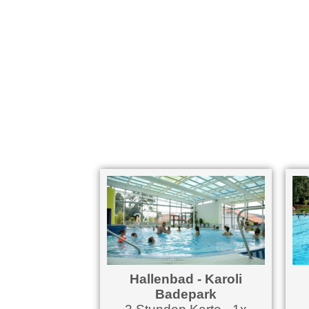
dener Steig
Hallenbad - Karoli
 pro Aufenthalt
Badepark