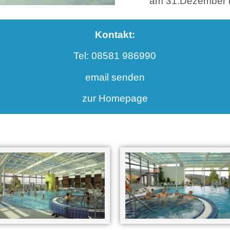
am 31.Dezember (S
Kontakt:
Tel: 08581 986990
email senden
zur Homepage