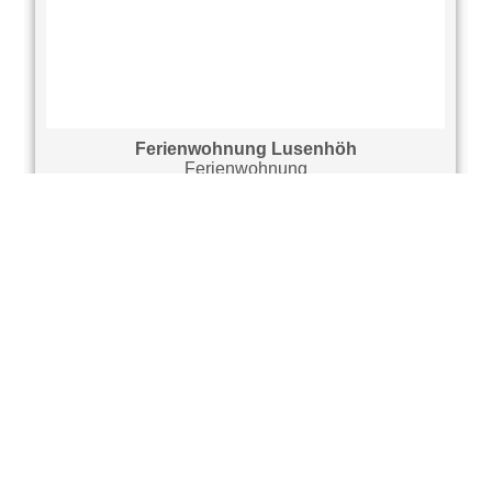
Ferienwohnung Lusenhöh
Ferienwohnung
Mauth
ab 102,- € pro Nacht
<
>
Sie haben Fragen?