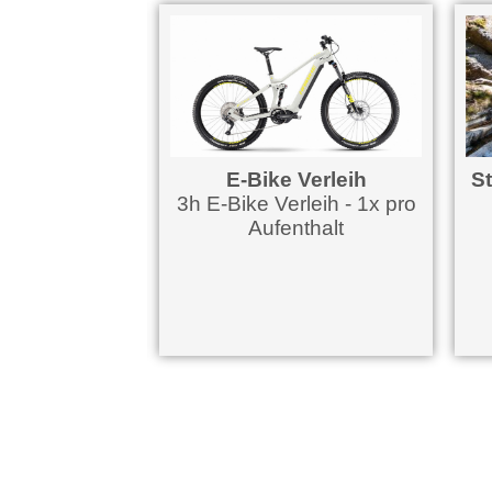
egelau
E-Bike Verleih
Steink
lich
3h E-Bike Verleih - 1x pro
Teil
Aufenthalt