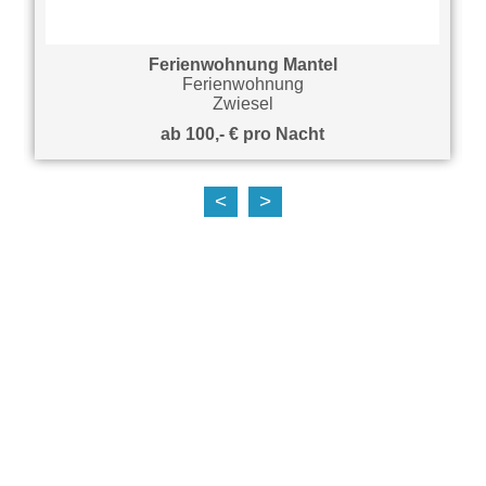
Ferienwohnung Mantel
Ferienwohnung
Zwiesel
ab 100,- € pro Nacht
<
>
auf Karte anzeigen
Hier finden Sie unsere interaktive Karte von
Google Maps aller Teilnehmer der aktivCARD
Bayerischer Wald im Überblick.
Wir weisen sie darauf hin, dass aus
technischen Gründen Ihre IP-Adresse an