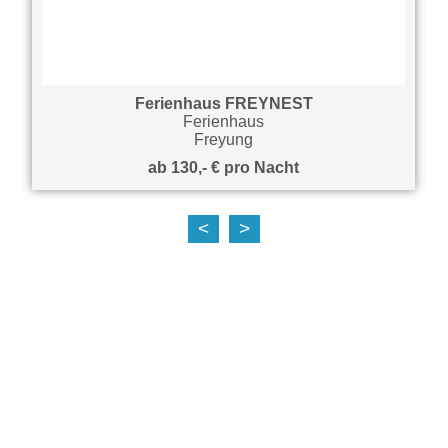
Ferienhaus FREYNEST
Ferienhaus
Freyung
ab 130,- € pro Nacht
<
>
auf Karte anzeigen
Hier finden Sie unsere interaktive Karte von
Google Maps aller Teilnehmer der aktivCARD
Bayerischer Wald im Überblick.